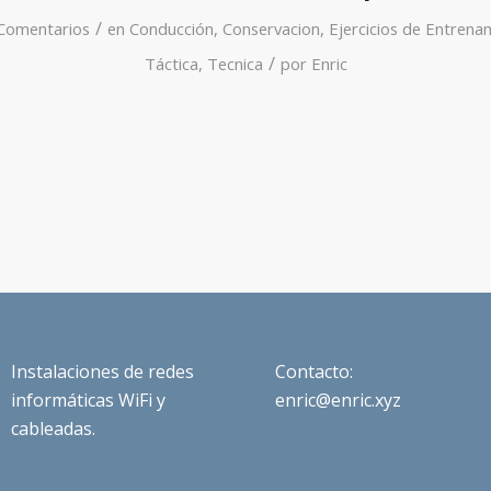
/
Comentarios
en
Conducción
,
Conservacion
,
Ejercicios de Entrena
/
Táctica
,
Tecnica
por
Enric
Instalaciones de redes
Contacto:
informáticas WiFi y
enric@enric.xyz
cableadas.