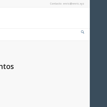
Contacto: enric@enric.xyz
ntos