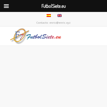
FutbolSiete.eu
Contacto: enric@enric.xyz