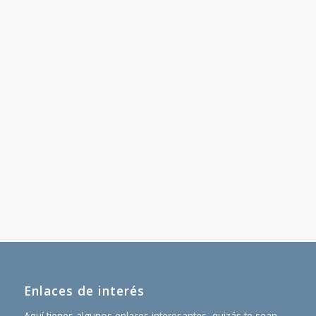
Enlaces de interés
Aquí tienes algunos enlaces interesantes, quizás te sean