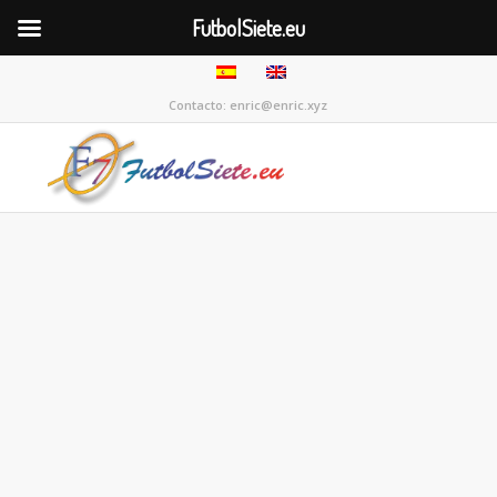
FutbolSiete.eu
Contacto: enric@enric.xyz