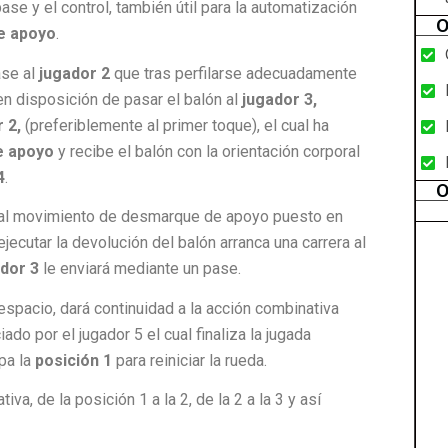
 pase y el control, también útil para la automatización
O
e apoyo
.
ase al
jugador 2
que tras perfilarse adecuadamente
n disposición de pasar el balón al
jugador 3,
 2,
(preferiblemente al primer toque), el cual ha
e apoyo
y recibe el balón con la orientación corporal
4
.
O
 al movimiento de desmarque de apoyo puesto en
ejecutar la devolución del balón arranca una carrera al
dor 3
le enviará mediante un pase.
l espacio, dará continuidad a la acción combinativa
do por el jugador 5 el cual finaliza la jugada
pa la
posición 1
para reiniciar la rueda.
va, de la posición 1 a la 2, de la 2 a la 3 y así