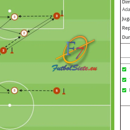
Dim
Ada
Jug
Rep
Dur