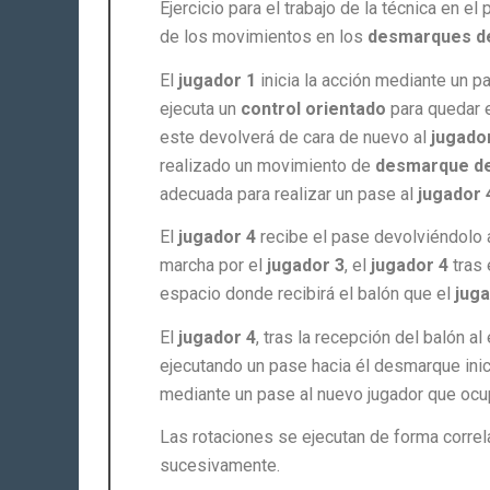
Ejercicio para el trabajo de la técnica en el
de los movimientos en los
desmarques d
El
jugador 1
inicia la acción mediante un p
ejecuta un
control orientado
para quedar e
este devolverá de cara de nuevo al
jugador
realizado un movimiento de
desmarque d
adecuada para realizar un pase al
jugador 
El
jugador 4
recibe el pase devolviéndolo
marcha por el
jugador 3
, el
jugador 4
tras 
espacio donde recibirá el balón que el
juga
El
jugador 4
, tras la recepción del balón a
ejecutando un pase hacia él desmarque inicia
mediante un pase al nuevo jugador que ocu
Las rotaciones se ejecutan de forma correlati
sucesivamente.