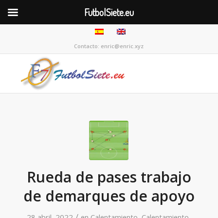
FutbolSiete.eu
Contacto: enric@enric.xyz
Rueda de pases trabajo
de demarques de apoyo
/
28 abril, 2022
en
Calentamiento
,
Calentamiento
,