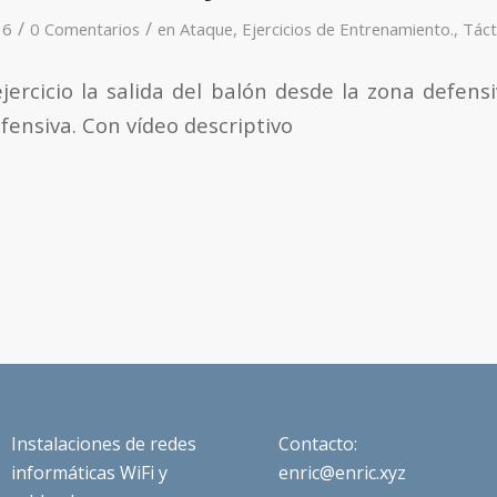
/
/
16
0 Comentarios
en
Ataque
,
Ejercicios de Entrenamiento.
,
Táct
ejercicio la salida del balón desde la zona defen
fensiva. Con vídeo descriptivo
Instalaciones de redes
Contacto:
informáticas WiFi y
enric@enric.xyz