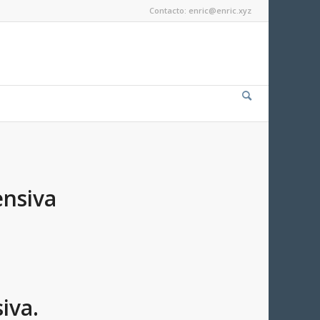
Contacto: enric@enric.xyz
ensiva
iva.