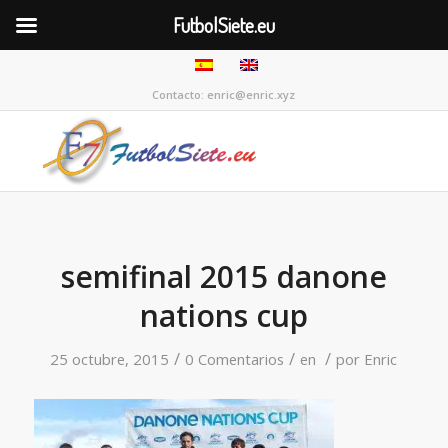
FutbolSiete.eu
Contacto: enric@enric.xyz
semifinal 2015 danone
nations cup
/
/
/
25 octubre, 2015
0 Comentarios
en
por
Enric