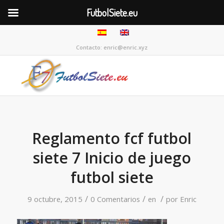
FutbolSiete.eu
Contacto: enric@enric.xyz
Reglamento fcf futbol
siete 7 Inicio de juego
futbol siete
/
/
/
9 octubre, 2015
0 Comentarios
en
por
Enric