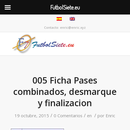
FutbolSiete.eu
Contacto: enric@enric.xyz
005 Ficha Pases
combinados, desmarque
y finalizacion
/
/
/
19 octubre, 2015
0 Comentarios
en
por
Enric