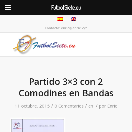
FutbolSiete.eu
Contacto: enric@enric.xyz
Partido 3×3 con 2
Comodines en Bandas
/
/
/
11 octubre, 2015
0 Comentarios
en
por
Enric