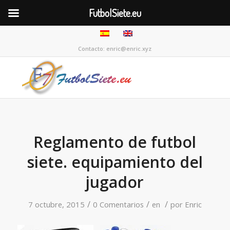
FutbolSiete.eu
Contacto: enric@enric.xyz
Reglamento de futbol
siete. equipamiento del
jugador
/
/
/
7 octubre, 2015
0 Comentarios
en
por
Enric