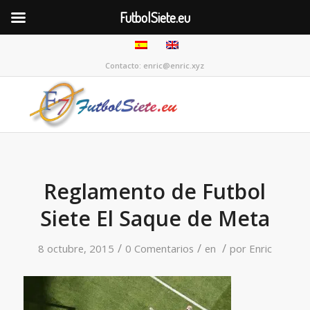
FutbolSiete.eu
Contacto: enric@enric.xyz
Reglamento de Futbol
Siete El Saque de Meta
/
/
/
8 octubre, 2015
0 Comentarios
en
por
Enric