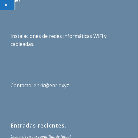
útiles.
Instalaciones de redes informáticas WiFi y
cableadas.
Contacto: enric@enric.xyz
Entradas recientes.
Como elegir tus zapatillas de fútbol