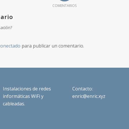
COMENTARIOS
ario
sación?
conectado
para publicar un comentario.
Instalaciones de redes
Contacto:
informáticas WiFi y
enric@enric.xyz
cableadas.