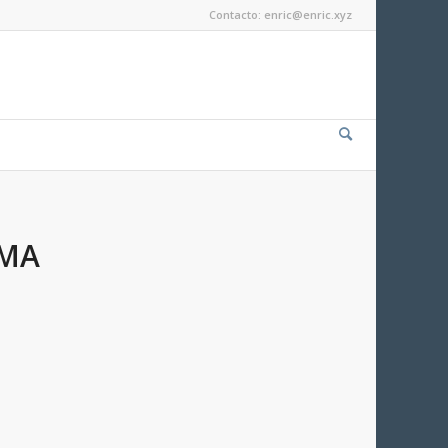
Contacto: enric@enric.xyz
IMA