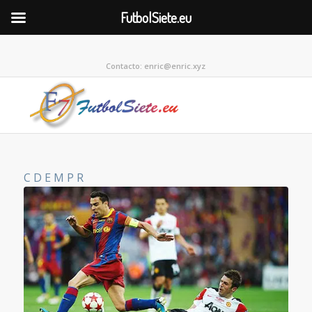
FutbolSiete.eu
Contacto: enric@enric.xyz
C
D
E
M
P
R