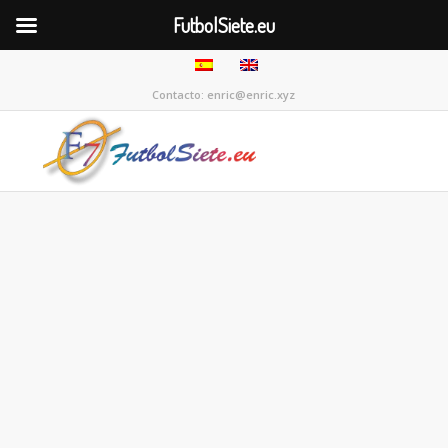
FutbolSiete.eu
Contacto: enric@enric.xyz