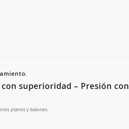
namiento.
n con superioridad – Presión co
onos planos y balones.