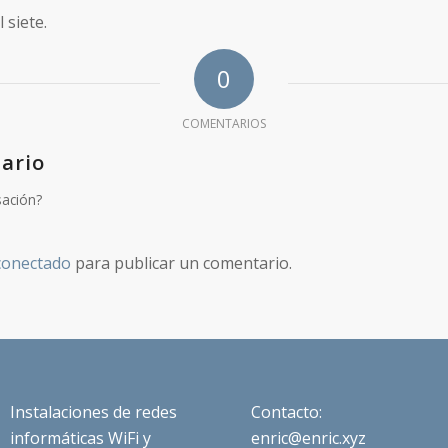
 siete.
0
COMENTARIOS
ario
sación?
conectado
para publicar un comentario.
Instalaciones de redes
Contacto:
informáticas WiFi y
enric@enric.xyz